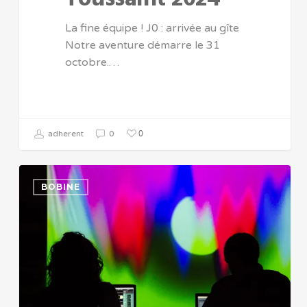
La fine équipe ! J0 : arrivée au gîte
Notre aventure démarre le 31
octobre.…
0
adherent
0
BOBINE