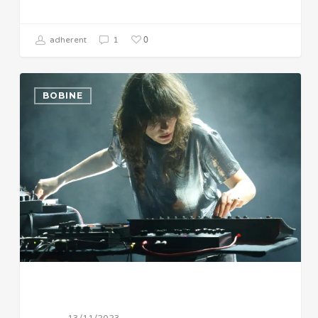
0
adherent
1
BOBINE