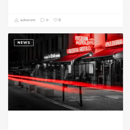
0
adherent
0
NEWS