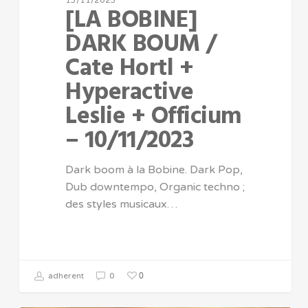
13/11/2023
[LA BOBINE]
DARK BOUM /
Cate Hortl +
Hyperactive
Leslie + Officium
– 10/11/2023
Dark boom à la Bobine. Dark Pop,
Dub downtempo, Organic techno ;
des styles musicaux…
0
adherent
0