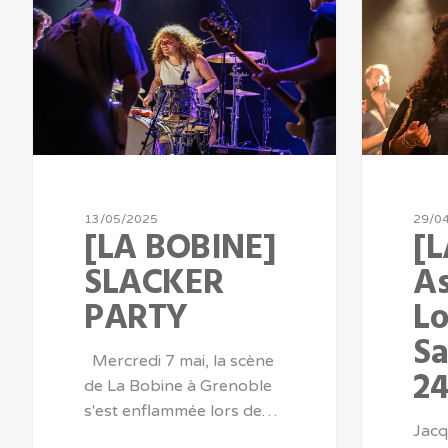
13/05/2025
29/0
[LA BOBINE]
[
SLACKER
As
PARTY
Lo
Sa
Mercredi 7 mai, la scène
24
de La Bobine à Grenoble
s'est enflammée lors de…
Jacq