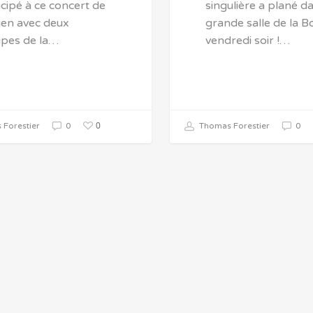
icipé à ce concert de
singulière a plané da
ien avec deux
grande salle de la B
pes de la…
vendredi soir !…
0
Forestier
0
Thomas Forestier
0