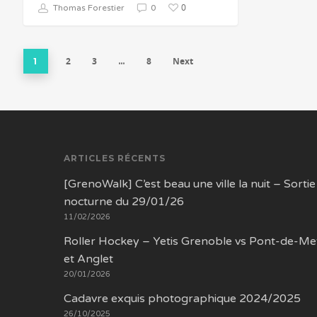
0
Thomas Forestier
0
2
3
8
Next
1
…
ARTICLES RÉCENTS
[GrenoWalk] C’est beau une ville la nuit – Sortie
nocturne du 29/01/26
11/02/2026
Roller Hockey – Yetis Grenoble vs Pont-de-Me
et Anglet
20/01/2026
Cadavre exquis photographique 2024/2025
26/10/2025