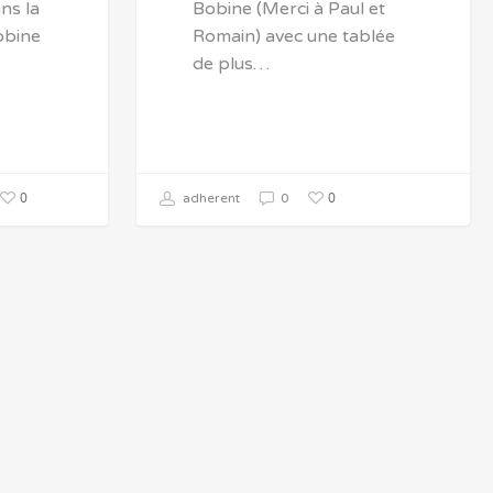
ns la
Bobine (Merci à Paul et
obine
Romain) avec une tablée
de plus…
0
0
adherent
0