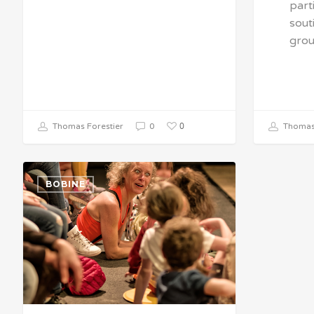
part
sout
grou
0
Thomas Forestier
0
Thomas 
BOBINE