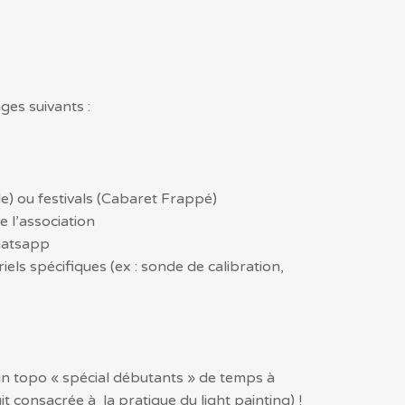
ges suivants :
) ou festivals (Cabaret Frappé)
e l’association
hatsapp
els spécifiques (ex : sonde de calibration,
un topo « spécial débutants » de temps à
t consacrée à la pratique du light painting) !