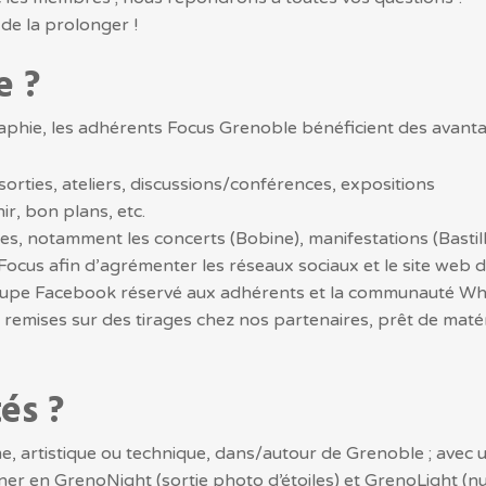
s de la prolonger !
e ?
aphie, les adhérents Focus Grenoble bénéficient des avanta
: sorties, ateliers, discussions/conférences, expositions
ir, bon plans, etc.
 notamment les concerts (Bobine), manifestations (Bastille
Focus afin d’agrémenter les réseaux sociaux et le site web d
groupe Facebook réservé aux adhérents et la communauté W
, remises sur des tirages chez nos partenaires, prêt de matéri
és ?
, artistique ou technique, dans/autour de Grenoble ; avec 
ner en GrenoNight (sortie photo d’étoiles) et GrenoLight (nui