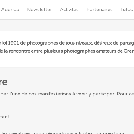
Agenda
Newsletter
Activités
Partenaires
Tutos
 loi 1901 de photographes de tous niveaux, désireux de partag
 de la rencontre entre plusieurs photographes amateurs de Greno
re
ar l’une de nos manifestations à venir y participer. Pour cel
ter !
 les membres ; nous répondrons à toutes vos questions !