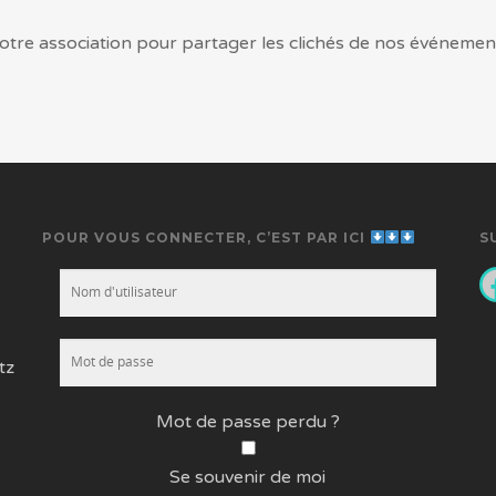
otre association pour partager les clichés de nos événemen
POUR VOUS CONNECTER, C’EST PAR ICI
S
F
tz
Mot de passe perdu ?
Se souvenir de moi