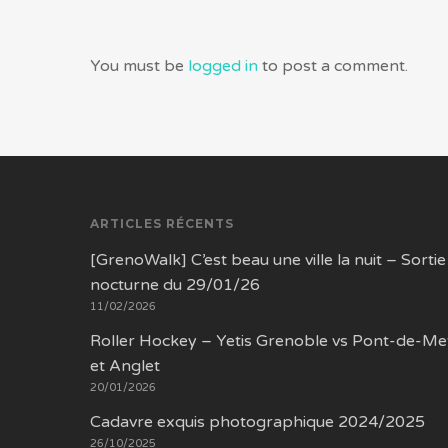
You must be
logged in
to post a comment.
ARTICLES RÉCENTS
[GrenoWalk] C’est beau une ville la nuit – Sortie
nocturne du 29/01/26
11/02/2026
Roller Hockey – Yetis Grenoble vs Pont-de-Me
et Anglet
20/01/2026
Cadavre exquis photographique 2024/2025
26/10/2025