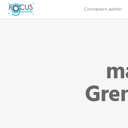
Connexion admin
m
Gren