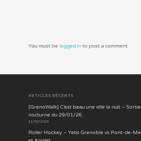
You must be
logged in
to post a comment.
ARTICLES RÉCENTS
[GrenoWalk] C’est beau une ville la nuit – Sortie
nocturne du 29/01/26
11/02/2026
Roller Hockey – Yetis Grenoble vs Pont-de-Me
et Anglet