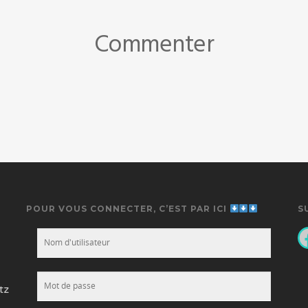
Commenter
POUR VOUS CONNECTER, C’EST PAR ICI
S
F
tz