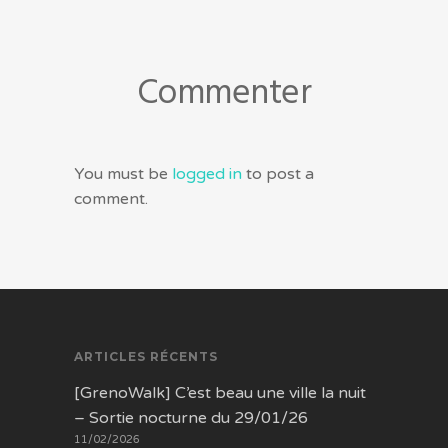
sur
sur
sur
sur
Facebook(ouvre
Twitter(ouvre
WhatsApp(ouvre
LinkedIn(ouvre
dans
dans
dans
dans
une
une
une
une
nouvelle
nouvelle
nouvelle
nouvelle
fenêtre)
fenêtre)
fenêtre)
fenêtre)
Commenter
You must be
logged in
to post a
comment.
ARTICLES RÉCENTS
[GrenoWalk] C’est beau une ville la nuit
– Sortie nocturne du 29/01/26
11/02/2026