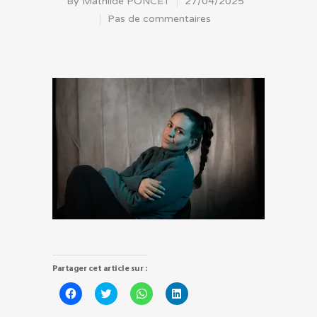
By
Mathilde PONCET
27/04/2025
Pas de commentaires
Partager cet article sur :
Cliquez
Cliquez
Cliquez
Cliquez
pour
pour
pour
pour
partager
partager
partager
partager