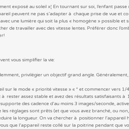
tement exposé au soleil »¦ En tournant sur soi, l’enfant pass
pareil peuvent ne pas s’adapter à chaque prise de vue et co
vec une lumière qui soit la plus « homogène » possible et si
r de travailler avec des vitesse lentes. Préférer donc l’ombr
er!
ent vous simplifier la vie:
mment, privilégier un objectif grand angle. Généralement, 
eil sur le mode « priorité vitesse » « “ et commencer vers 1/
 à rester assez stable et avez des résultats satisfaisants à 
il supporte des cadence d’au moins 3 images/seconde, active
 les réglages sont prêts (et que vous avez branché, ou non
uire la longueur. On va chercher à positionner l’appareil hau
vous que l’appareil reste collé sur la poitrine pendant que v