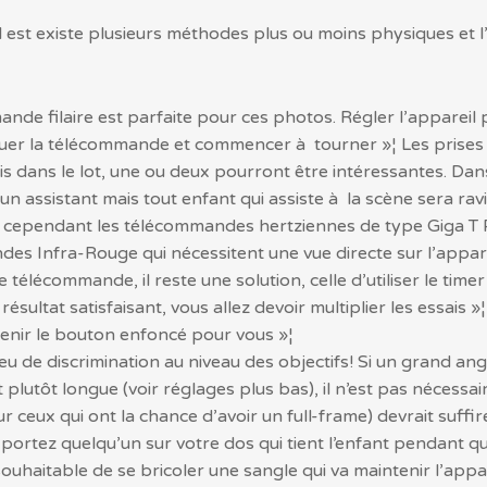
 il est existe plusieurs méthodes plus ou moins physiques et
nde filaire est parfaite pour ces photos. Régler l’appare
quer la télécommande et commencer à tourner »¦ Les prises 
is dans le lot, une ou deux pourront être intéressantes. D
t un assistant mais tout enfant qui assiste à la scène sera r
 cependant les télécommandes hertziennes de type Giga T 
es Infra-Rouge qui nécessitent une vue directe sur l’appare
 télécommande, il reste une solution, celle d’utiliser le tim
résultat satisfaisant, vous allez devoir multiplier les essais
enir le bouton enfoncé pour vous »¦
 peu de discrimination au niveau des objectifs! Si un grand a
plutôt longue (voir réglages plus bas), il n’est pas nécessair
ux qui ont la chance d’avoir un full-frame) devrait suffir
 portez quelqu’un sur votre dos qui tient l’enfant pendant q
souhaitable de se bricoler une sangle qui va maintenir l’appa