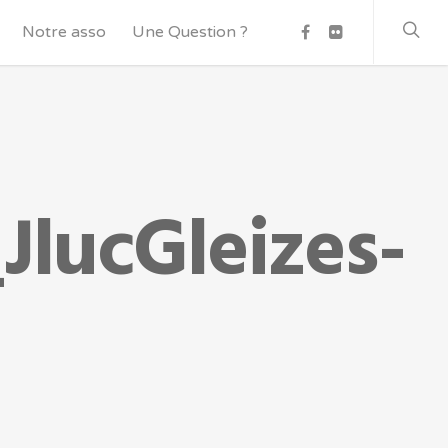
Notre asso
Une Question ?
lucGleizes-