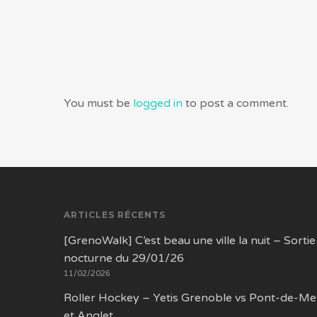
You must be
logged in
to post a comment.
ARTICLES RÉCENTS
[GrenoWalk] C’est beau une ville la nuit – Sortie
nocturne du 29/01/26
11/02/2026
Roller Hockey – Yetis Grenoble vs Pont-de-Me
et Anglet