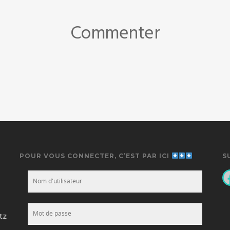
Commenter
POUR VOUS CONNECTER, C’EST PAR ICI
S
F
tz