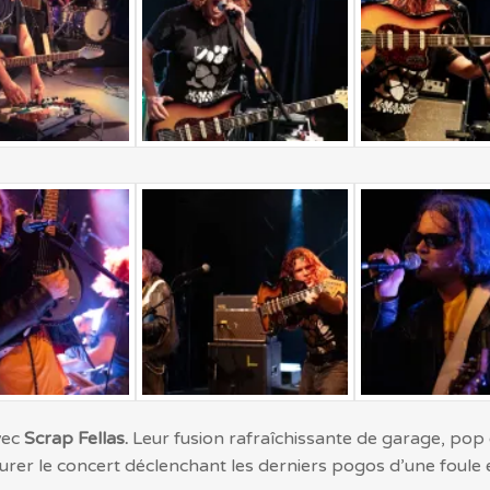
vec
Scrap Fellas.
Leur fusion rafraîchissante de garage, pop 
lôturer le concert déclenchant les derniers pogos d’une foule