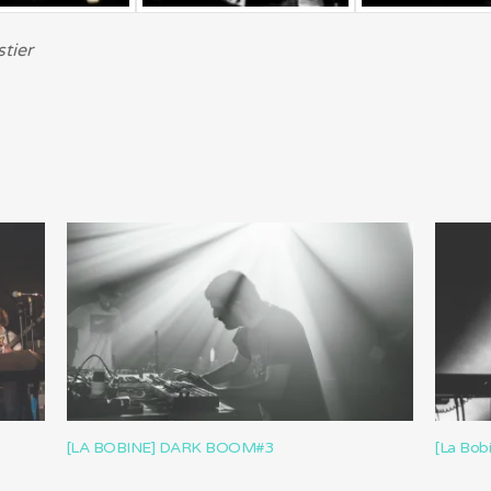
tier
[LA BOBINE] DARK BOOM#3
[La Bob