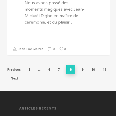
Nous avons passé des
moments magiques avec Jean-
Mickaël Digbo en maître de
cérémonie, et du plaisir…
0
Jean-Luc Gleizes
0
Previous
1
6
7
9
10
11
…
8
Next
ARTICLES RÉCENTS