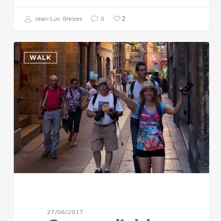
2
Jean-Luc Gleizes
0
WALK
27/06/2017